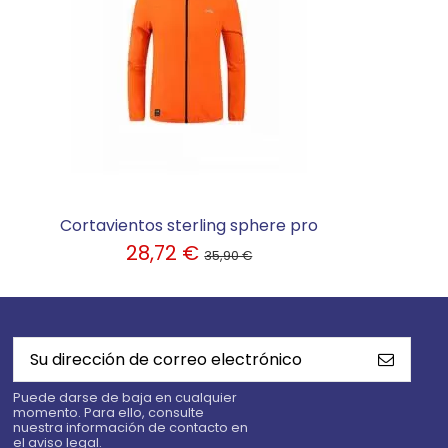
Cortavientos sterling sphere pro
28,72 €
35,90 €
Puede darse de baja en cualquier
momento. Para ello, consulte
nuestra información de contacto en
el aviso legal.