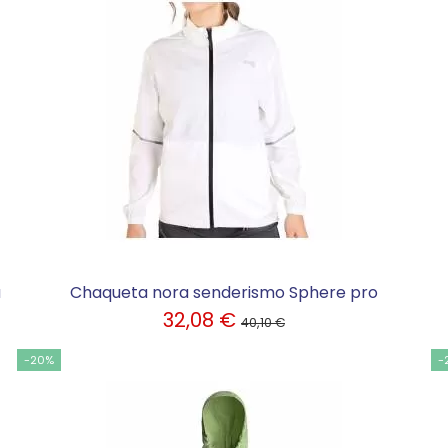
a
Chaqueta nora senderismo Sphere pro
32,08 €
40,10 €
-20%
-