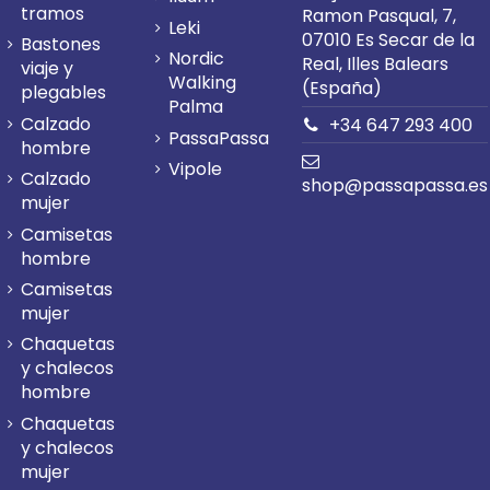
tramos
Ramon Pasqual, 7,
Leki
07010 Es Secar de la
Bastones
Nordic
Real, Illes Balears
viaje y
Walking
(España)
plegables
Palma
Calzado
+34 647 293 400
PassaPassa
hombre
Vipole
Calzado
shop@passapassa.es
mujer
Camisetas
hombre
Camisetas
mujer
Chaquetas
y chalecos
hombre
Chaquetas
y chalecos
mujer