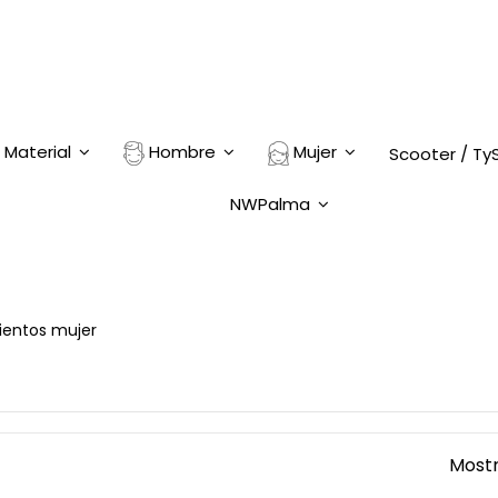
Material
Hombre
Mujer
Scooter / Ty
NWPalma
ientos mujer
Mostr