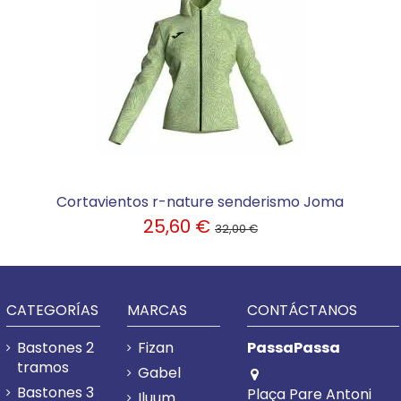
Cortavientos r-nature senderismo Joma
25,60 €
32,00 €
CATEGORÍAS
MARCAS
CONTÁCTANOS
Bastones 2
Fizan
PassaPassa
tramos
Gabel
Bastones 3
Plaça Pare Antoni
Iluum