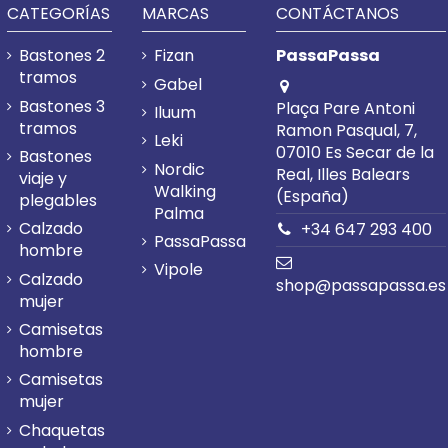
CATEGORÍAS
MARCAS
CONTÁCTANOS
Bastones 2
Fizan
PassaPassa
tramos
Gabel
Bastones 3
Plaça Pare Antoni
Iluum
tramos
Ramon Pasqual, 7,
Leki
07010 Es Secar de la
Bastones
Nordic
Real, Illes Balears
viaje y
Walking
(España)
plegables
Palma
Calzado
+34 647 293 400
PassaPassa
hombre
Vipole
Calzado
shop@passapassa.es
mujer
Camisetas
hombre
Camisetas
mujer
Chaquetas