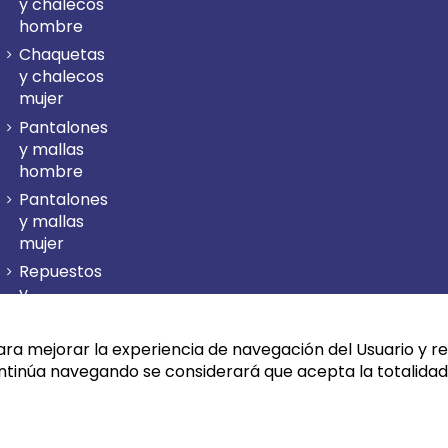
y chalecos
hombre
Chaquetas
y chalecos
mujer
Pantalones
y mallas
hombre
Pantalones
y mallas
mujer
Repuestos
y
accesorios
bastones
ara mejorar la experiencia de navegación del Usuario y real
Sudaderas
ontinúa navegando se considerará que acepta la totalidad
hombre
Sudaderas
mujer