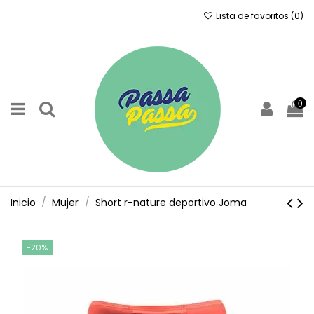
Lista de favoritos (
0
)
0
Inicio
Mujer
Short r-nature deportivo Joma
-20%