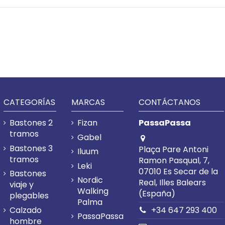
CATEGORÍAS
MARCAS
CONTÁCTANOS
Bastones 2
Fizan
PassaPassa
tramos
Gabel
Bastones 3
Plaça Pare Antoni
Iluum
tramos
Ramon Pasqual, 7,
Leki
07010 Es Secar de la
Bastones
Nordic
Real, Illes Balears
viaje y
Walking
(España)
plegables
Palma
Calzado
+34 647 293 400
PassaPassa
hombre