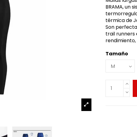
Mallas larga
BRAMA, un si
termorregula
térmica de J
Son perfecta
trail runner
rendimiento,
Tamaño