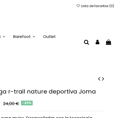
Lista de favoritos (
0
)
S
Barefoot
Outlet
ga r-trail nature deportiva Joma
€
24,00 €
-20%