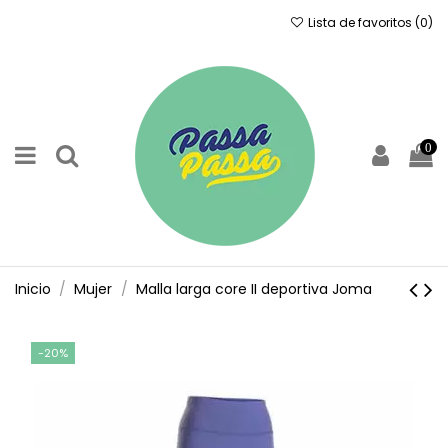
Lista de favoritos (
0
)
0
Inicio
Mujer
Malla larga core II deportiva Joma
-20%