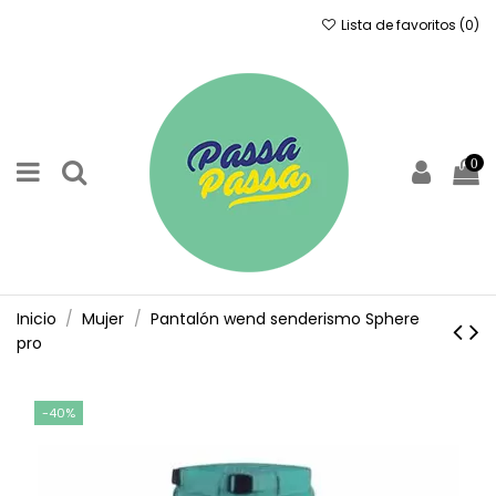
Lista de favoritos (
0
)
0
Inicio
Mujer
Pantalón wend senderismo Sphere
pro
-40%