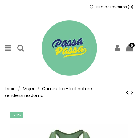
Lista de favoritos (
0
)
0
Inicio
Mujer
Camiseta r-trail nature
senderismo Joma
-20%