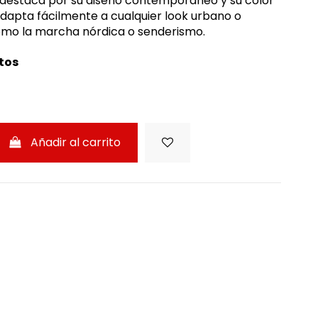
destaca por su diseño contemporáneo y su color
adapta fácilmente a cualquier look urbano o
omo la marcha nórdica o senderismo.
tos
Añadir al carrito