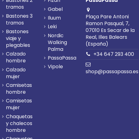
Bastones 2
Fizan
PassaPassa
tramos
Gabel
Bastones 3
Plaça Pare Antoni
Iluum
tramos
Ramon Pasqual, 7,
Leki
07010 Es Secar de la
Bastones
Nordic
Real, Illes Balears
viaje y
Walking
(España)
plegables
Palma
Calzado
+34 647 293 400
PassaPassa
hombre
Vipole
Calzado
shop@passapassa.es
mujer
Camisetas
hombre
Camisetas
mujer
Chaquetas
y chalecos
hombre
Chaquetas