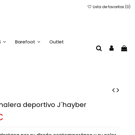
Lista de favoritos (
0
)
S
Barefoot
Outlet
halera deportivo J´hayber
€