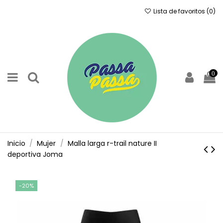
Lista de favoritos (
0
)
0
Inicio
Mujer
Malla larga r-trail nature II
deportiva Joma
-20%